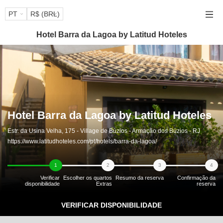
PT
R$ (BRL)
Hotel Barra da Lagoa by Latitud Hoteles
Hotel Barra da Lagoa by Latitud Hoteles
Estr. da Usina Velha, 175 - Village de Búzios
- Armação dos Búzios
-
RJ
https://www.latitudhoteles.com/pt/hotels/barra-da-lagoa/
1
2
3
4
Verificar
Escolher os quartos
Resumo da reserva
Confirmação da
disponibilidade
Extras
reserva
VERIFICAR DISPONIBILIDADE